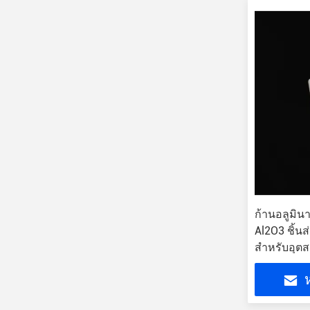
ก้านอลูมินา
Al2O3 ชิ้น
สำหรับอุต
ห