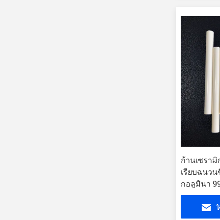
ก้านเซรามิก
เรียบฉนวนช
กอลูมินา 99
ห