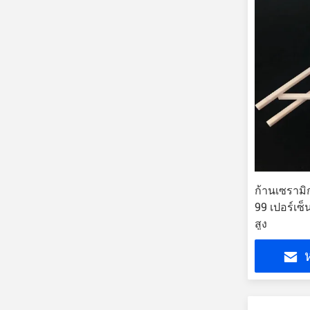
ก้านเซรามิ
99 เปอร์เซ็
สูง
ห