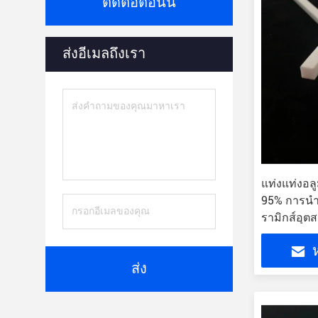
ติดต่อตอนนี้
ส่งอีเมลถึงเรา
แท่งแท่งอลู
95% การนำค
รามิกส์อุ
ห
ส่ง