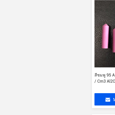
สีชมพู 95 
/ Cm3 Al2O
ห