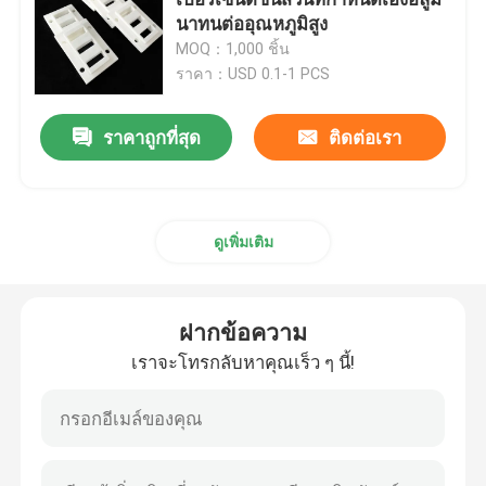
นาทนต่ออุณหภูมิสูง
MOQ：1,000 ชิ้น
อะลูมิเนียมออกไซด์ เซรามิก
ราคา：USD 0.1-1 PCS
สตีไทต์เซรามิค
ราคาถูกที่สุด
ติดต่อเรา
เซรามิกเซอร์โคเนีย
ดูเพิ่มเติม
คอร์เดียไรต์เซรามิก
ฝากข้อความ
แผ่นอลูมินาเซรามิก
เราจะโทรกลับหาคุณเร็ว ๆ นี้!
แท่งเซรามิกอลูมินา
หลอดเซรามิกอลูมินา