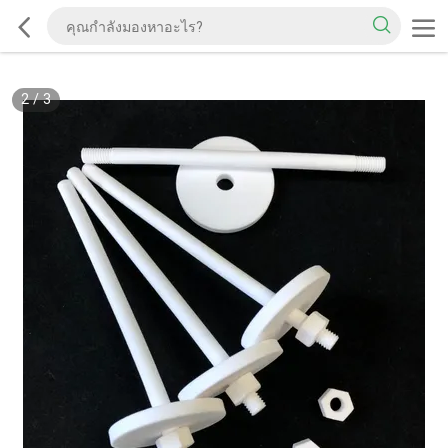
2
/
3