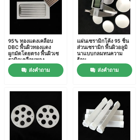
เกี่ยวกับเรา
ทัวร์โรงงาน
95% ทองแดงเคลือบ
แผ่นเซรามิกโค้ง 95 ชิ้น
DBC พื้นผิวทองแดง
ส่วนเซรามิก พื้นผิวอลูมิ
ผูกมัดโดยตรง พื้นผิวเซ
นาแบบกลมทนความ
ควบคุมคุณภาพ
รามิกเคลือบทอง
ร้อน
ส่งคำถาม
ส่งคำถาม
ติดต่อเรา
ขอใบเสนอราคา
เครื่องจักรกลชิ้นส่วนเซรามิก
95 อลูมินาเซรามิก