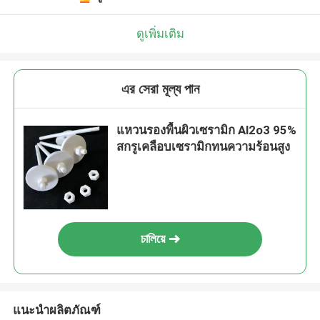
ดูเพิ่มเติม
এর সেরা মূল্য পান
แหวนรองพื้นผิวเซรามิก Al2o3 95%
สกรูเคลือบเซรามิกทนความร้อนสูง
চালিয়ে
แนะนำผลิตภัณฑ์